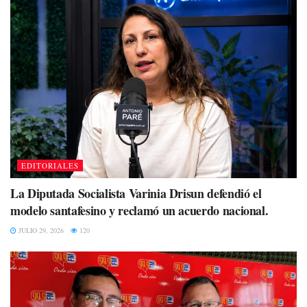
EDITORIALES
La Diputada Socialista Varinia Drisun defendió el
modelo santafesino y reclamó un acuerdo nacional.
JULIO 29, 2026
120