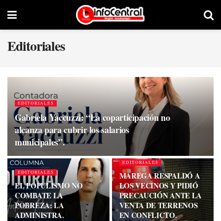
Editoriales
EDITORIALES
Gabriela Yaccuzzi: “La coparticipación no
alcanza para cubrir los salarios
municipales”.
EDITORIALES
EDITORIALES
MAREGA RESPALDÓ A
EL POPULISMO NO
LOS VECINOS Y PIDIÓ
COMBATE LA
PRECAUCIÓN ANTE LA
POBREZA: LA
VENTA DE TERRENOS
ADMINISTRA.
EN CONFLICTO.