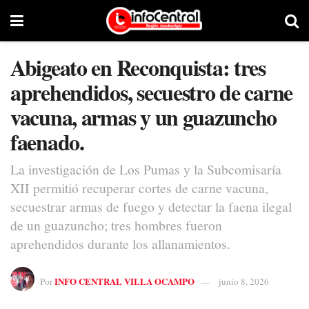
Abigeato en Reconquista: tres
aprehendidos, secuestro de carne
vacuna, armas y un guazuncho
faenado.
La investigación de Los Pumas y la Subcomisaría
XII permitió recuperar cortes de carne vacuna,
secuestrar armas de fuego y detectar la faena ilegal
de un guazuncho; tres hombres fueron
aprehendidos durante los allanamientos.
INFO CENTRAL VILLA OCAMPO
Por
junio 8, 2026