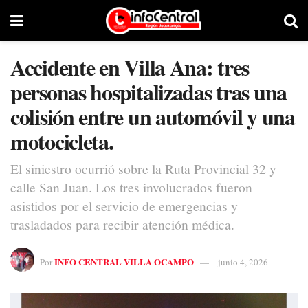
Accidente en Villa Ana: tres
personas hospitalizadas tras una
colisión entre un automóvil y una
motocicleta.
El siniestro ocurrió sobre la Ruta Provincial 32 y
calle San Juan. Los tres involucrados fueron
asistidos por el servicio de emergencias y
trasladados para recibir atención médica.
INFO CENTRAL VILLA OCAMPO
Por
junio 4, 2026