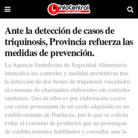
Ante la detección de casos de
triquinosis, Provincia refuerza las
medidas de prevención.
La Agencia Santafesina de Seguridad Alimentaria
intensifica los controles y medidas preventivas tras
la detección de dos brotes de triquinosis vinculados
al consumo de chacinados elaborados sin controles
sanitarios. Uno de ellos es por elaboración casera
con carne proveniente de un cerdo adquirido en un
establecimiento de Ibarlucea, por lo que se solicita
evitar el consumo de productos que no provengan
de establecimientos habilitados y consultar ante la