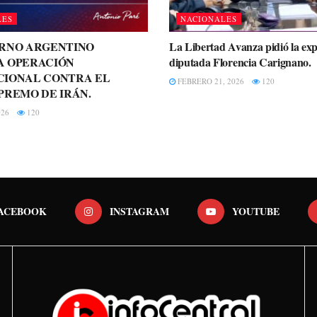
LES
NACIONALES
ERNO ARGENTINO
La Libertad Avanza pidió la exp
A OPERACIÓN
diputada Florencia Carignano.
CIONAL CONTRA EL
FEBRERO 21, 2026
120
PREMO DE IRÁN.
026
120
ACEBOOK
INSTAGRAM
YOUTUBE