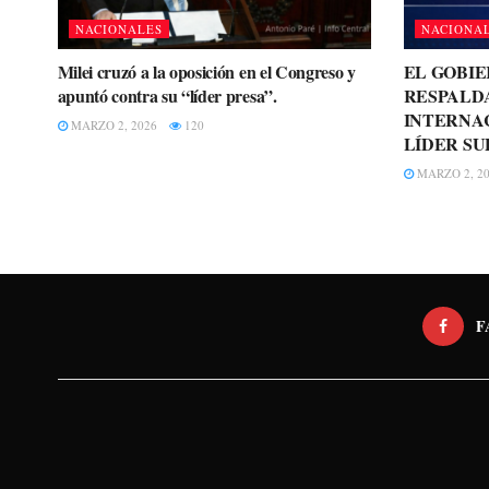
NACIONALES
NACIONA
Milei cruzó a la oposición en el Congreso y
EL GOBI
apuntó contra su “líder presa”.
RESPALD
INTERNA
MARZO 2, 2026
120
LÍDER SU
MARZO 2, 2
F