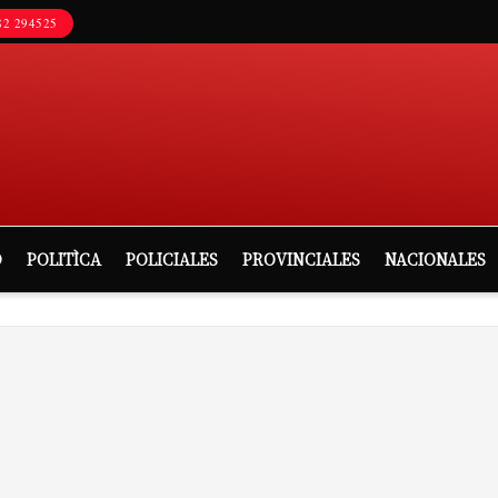
2 294525
D
POLITÌCA
POLICIALES
PROVINCIALES
NACIONALES