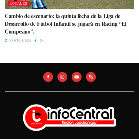
LOCALES
Cambio de escenario: la quinta fecha de la Liga de
Desarrollo de Fútbol Infantil se jugará en Racing “El
Campesino”.
AGOSTO 5, 2026
120