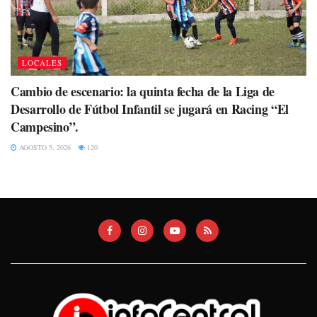
LOCALES
Cambio de escenario: la quinta fecha de la Liga de
Desarrollo de Fútbol Infantil se jugará en Racing “El
Campesino”.
AGOSTO 5, 2026
120