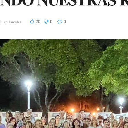
20
0
0
Locales
2
en