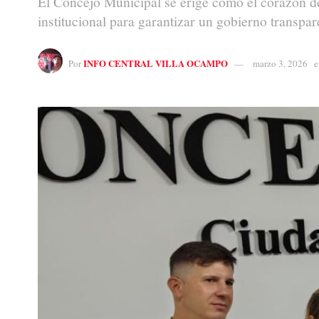
El Concejo Municipal se erige como el corazón de
institucional para garantizar un gobierno transpar
INFO CENTRAL VILLA OCAMPO
Por
marzo 3, 2026
e