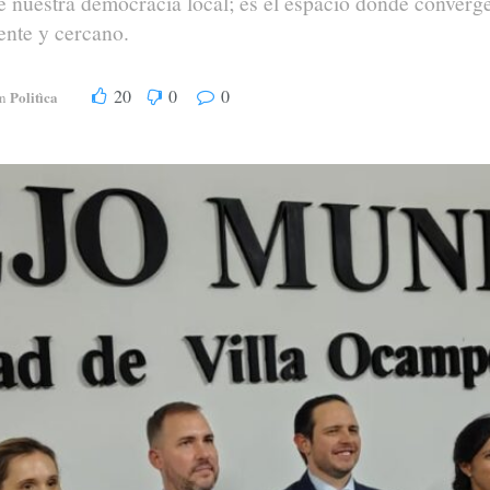
 nuestra democracia local; es el espacio donde converg
ente y cercano.
20
0
0
Politìca
n