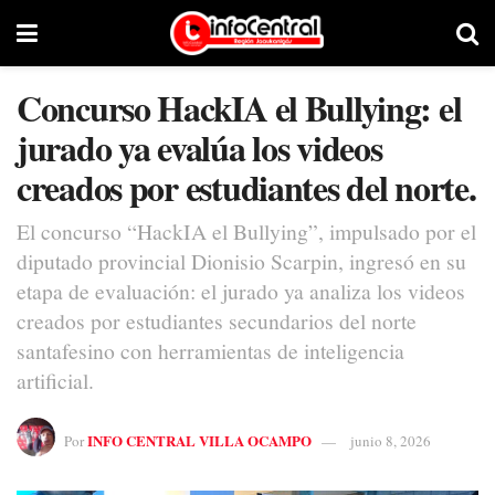
Concurso HackIA el Bullying: el
jurado ya evalúa los videos
creados por estudiantes del norte.
El concurso “HackIA el Bullying”, impulsado por el
diputado provincial Dionisio Scarpin, ingresó en su
etapa de evaluación: el jurado ya analiza los videos
creados por estudiantes secundarios del norte
santafesino con herramientas de inteligencia
artificial.
INFO CENTRAL VILLA OCAMPO
Por
junio 8, 2026