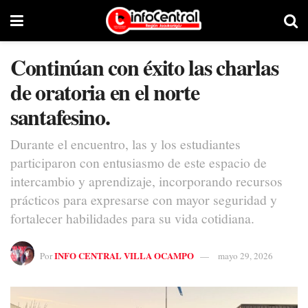
Continúan con éxito las charlas
de oratoria en el norte
santafesino.
Durante el encuentro, las y los estudiantes
participaron con entusiasmo de este espacio de
intercambio y aprendizaje, incorporando recursos
prácticos para expresarse con mayor seguridad y
fortalecer habilidades para su vida cotidiana.
INFO CENTRAL VILLA OCAMPO
Por
mayo 29, 2026