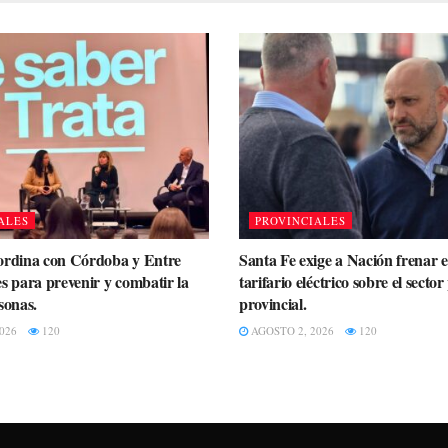
ALES
PROVINCIALES
ordina con Córdoba y Entre
Santa Fe exige a Nación frenar 
s para prevenir y combatir la
tarifario eléctrico sobre el secto
sonas.
provincial.
026
120
AGOSTO 2, 2026
120