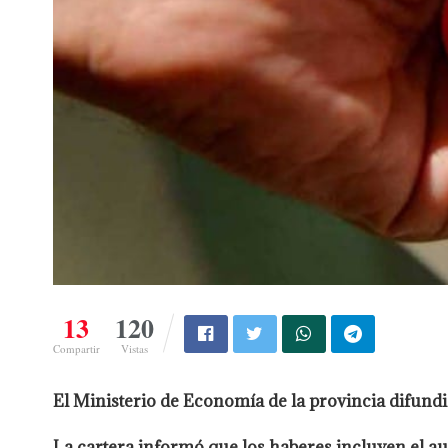
13
120
Compartir
Vistas
El Ministerio de Economía de la provincia difund
La cartera informó que los haberes incluyen el au