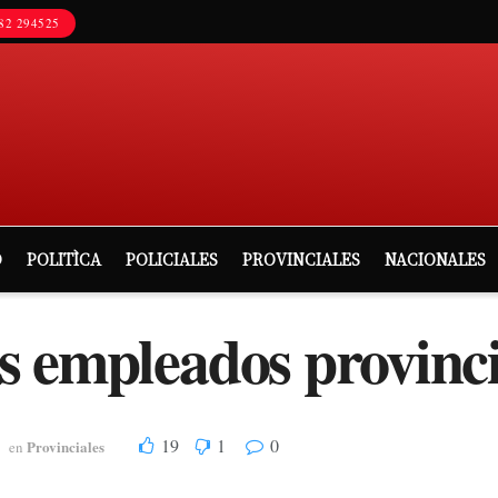
82 294525
D
POLITÌCA
POLICIALES
PROVINCIALES
NACIONALES
 empleados provinci
19
1
0
Provinciales
en