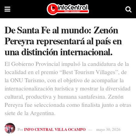
De Santa Fe al mundo: Zenón
Pereyra representará al país en
una distinción internacional.
El Gobierno Provincial impulsó la candidatura de la
localidad en el premio “Best Tourism Villages”, de
la ONU Turismo, con el objetivo de acompañar la
internacionalización turística y mostrar la diversidad
cultural, productiva y humana santafesina. Zenón
Pereyra fue seleccionada como finalista junto a otras
siete de la Argentina.
INFO CENTRAL VILLA OCAMPO
Por
mayo 30, 2026