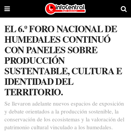
EL 6.º FORO NACIONAL DE
HUMEDALES CONTINUÓ
CON PANELES SOBRE
PRODUCCIÓN
SUSTENTABLE, CULTURA E
IDENTIDAD DEL
TERRITORIO.
Se llevaron adelante nuevos espacios de exposición
y debate orientados a la producción sostenible, la
conservación de los ecosistemas y la valoración del
patrimonio cultural vinculado a los humedales.