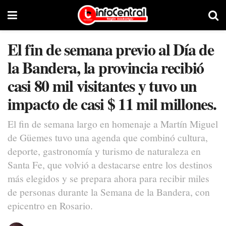
El fin de semana previo al Día de
la Bandera, la provincia recibió
casi 80 mil visitantes y tuvo un
impacto de casi $ 11 mil millones.
El fin de semana largo en homenaje a Martín Miguel
de Güemes tuvo una agenda que combinó cultura,
deporte, gastronomía y turismo de naturaleza en
Santa Fe, que volvió a destacarse entre los destinos
más elegidos y se prepara ahora para recibir miles
de personas durante la Semana de la Bandera, con
epicentro en Rosario.