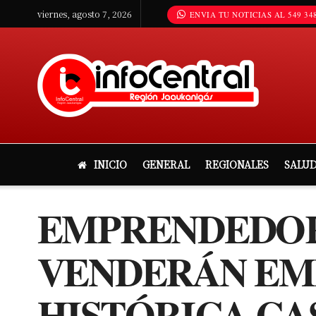
viernes, agosto 7, 2026
ENVIA TU NOTICIAS AL 549 348
INICIO
GENERAL
REGIONALES
SALU
EMPRENDEDOR
VENDERÁN EMP
HISTÓRICA CA