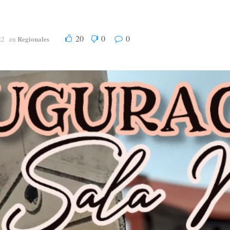
20
0
0
Regionales
22
en