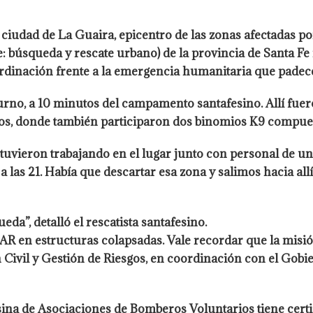
 ciudad de La Guaira, epicentro de las zonas afectadas p
: búsqueda y rescate urbano) de la provincia de Santa Fe
ordinación frente a la emergencia humanitaria que padec
urno, a 10 minutos del campamento santafesino. Allí fuer
pos, donde también participaron dos binomios K9 compues
estuvieron trabajando en el lugar junto con personal de 
 las 21. Había que descartar esa zona y salimos hacia allí
da”, detalló el rescatista santafesino.
SAR en estructuras colapsadas. Vale recordar que la misi
ón Civil y Gestión de Riesgos, en coordinación con el Gob
sina de Asociaciones de Bomberos Voluntarios tiene certi