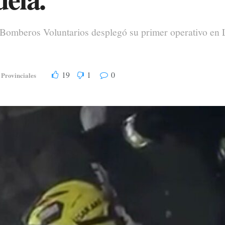
Bomberos Voluntarios desplegó su primer operativo en 
19
1
0
Provinciales