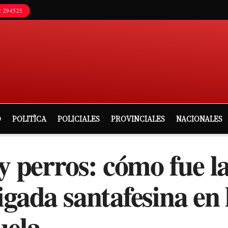
 294525
D
POLITÌCA
POLICIALES
PROVINCIALES
NACIONALES
 y perros: cómo fue l
igada santafesina en 
uela.