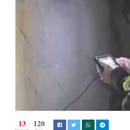
13
120
Compartir
Vistas