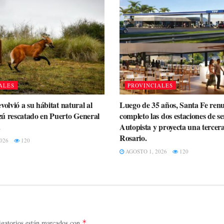
ALES
PROVINCIALES
volvió a su hábitat natural al
Luego de 35 años, Santa Fe ren
ú rescatado en Puerto General
completo las dos estaciones de se
.
Autopista y proyecta una tercer
Rosario.
026
120
AGOSTO 1, 2026
120
gatorios están marcados con
*