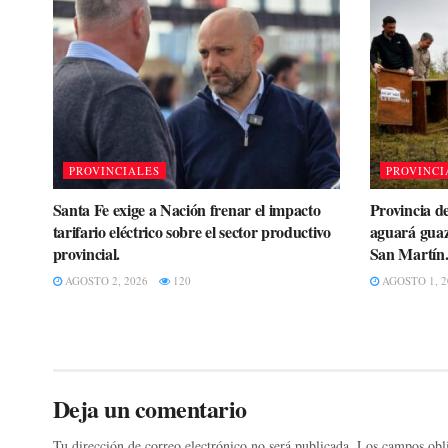
PROVINCIALES
PROVINCI
Santa Fe exige a Nación frenar el impacto
Provincia de
tarifario eléctrico sobre el sector productivo
aguará guaz
provincial.
San Martín
AGOSTO 2, 2026
120
AGOSTO 1, 2
Deja un comentario
Tu dirección de correo electrónico no será publicada.
Los campos obli