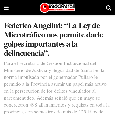
Federico Angelini: “La Ley de
Microtráfico nos permite darle
golpes importantes a la
delincuencia”.
Para el secretario de Gestión Institucional del
Ministerio de Justicia y Seguridad de Santa Fe, la
norma impulsada por el gobernador Pullaro le
permitió a la Provincia asumir un papel más activo
en la persecución de los delitos vinculados al
narcomenudeo. Además señaló que en mayo se
concretaron 498 allanamientos y requisas en toda la
provincia, con secuestros de más de 125 kilos de