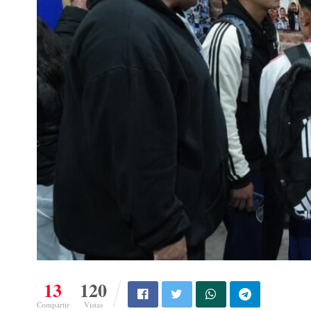
13
120
Compartir
Vistas