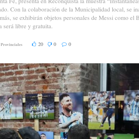
anta Fe, presenta en Reconquista la muestra “Instantáneas
o. Con la colaboración de la Municipalidad local, se in
más, se exhibirán objetos personales de Messi como el B
será libre y gratuita.
20
0
0
Provinciales