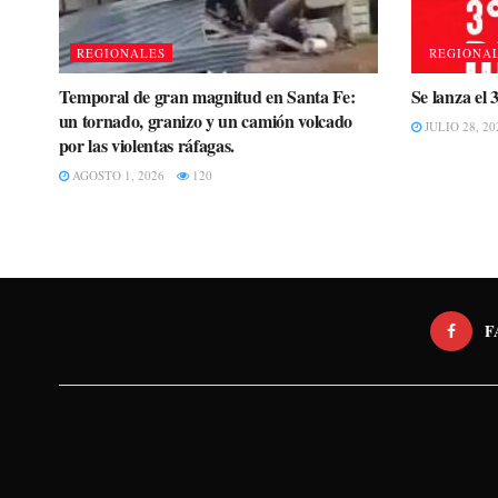
REGIONALES
REGIONA
Temporal de gran magnitud en Santa Fe:
Se lanza el 
un tornado, granizo y un camión volcado
JULIO 28, 20
por las violentas ráfagas.
AGOSTO 1, 2026
120
F