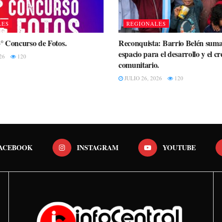
LES
REGIONALES
3° Concurso de Fotos.
Reconquista: Barrio Belén sum
espacio para el desarrollo y el c
26
120
comunitario.
JULIO 26, 2026
120
ACEBOOK
INSTAGRAM
YOUTUBE