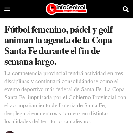
Fútbol femenino, pádel y golf
animan la agenda de la Copa
Santa Fe durante el fin de
semana largo.
La competencia provincial tendrá actividad en tres
disciplinas y continuará consolidándose como el
evento deportivo más federal de Santa Fe. La Copa
Santa Fe, impulsada por el Gobierno Provincial con
el acompañamiento de Lotería de Santa Fe,
desplegará encuentros y torneos en distintas
localidades del territorio santafesino.