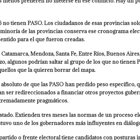
los menos prefieren no meterse en ese conflicto. Hay un 
, 16 no tienen PASO. Los ciudadanos de esas provincias s
na minoría de las provincias conserva ese cronograma elec
sentido para el que fueron creadas.
 Catamarca, Mendoza, Santa Fe, Entre Ríos, Buenos Aire
zo, algunos podrían saltar al grupo de los que no tienen P
uellos que la quieren borrar del mapa.
absoluto de que las PASO han perdido peso específico, q
an ser redireccionados a financiar otros proyectos gubern
extremadamente pragmáticos.
tado. Extienden tres meses las normas de un proceso elect
ostuvo uno de los gobernadores más influyentes en diálog
 partido o frente electoral tiene candidatos con posturas 