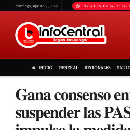
domingo, agosto 9, 2026
ENVIA TU NOTICIAS AL 549 3
INICIO
GENERAL
REGIONALES
SALU
Gana consenso ent
suspender las PAS
impulse la medid