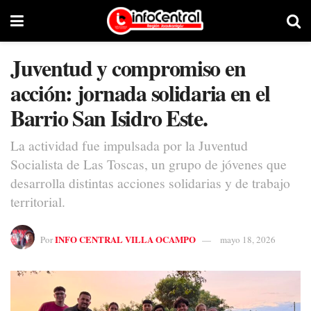
Juventud y compromiso en
acción: jornada solidaria en el
Barrio San Isidro Este.
La actividad fue impulsada por la Juventud
Socialista de Las Toscas, un grupo de jóvenes que
desarrolla distintas acciones solidarias y de trabajo
territorial.
INFO CENTRAL VILLA OCAMPO
Por
mayo 18, 2026