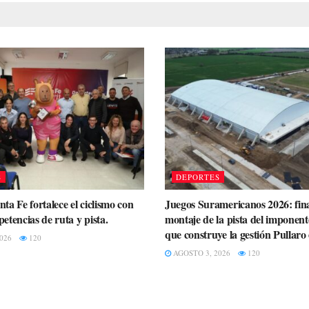
S
DEPORTES
a Fe fortalece el ciclismo con
Juegos Suramericanos 2026: fina
tencias de ruta y pista.
montaje de la pista del imponen
que construye la gestión Pullaro
026
120
AGOSTO 3, 2026
120