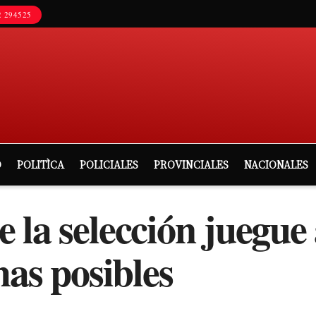
 294525
D
POLITÌCA
POLICIALES
PROVINCIALES
NACIONALES
 la selección juegue
has posibles