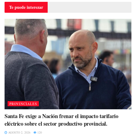
Te puede
interezar
PROVINCIALES
Santa Fe exige a Nación frenar el impacto tarifario
eléctrico sobre el sector productivo provincial.
AGOSTO 2, 2026
120