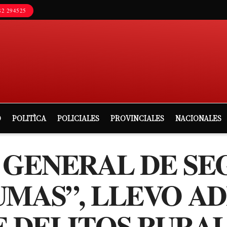
2 294525
D
POLITÌCA
POLICIALES
PROVINCIALES
NACIONALES
 GENERAL DE SE
UMAS”, LLEVO A
E DELITOS RURAL