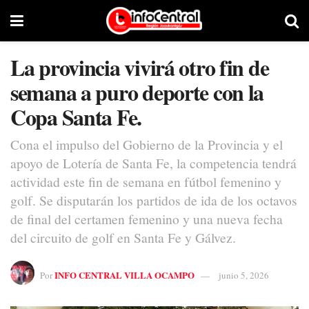
La provincia vivirá otro fin de
semana a puro deporte con la
Copa Santa Fe.
Cona el impulso del Gobierno de la Provincia y el
apoyo de Lotería de Santa Fe, la competencia tendrá
actividad este fin de semana en fútbol femenino y
golf. Se disputarán los partidos de ida de los octavos
de final del certamen femenino y una nueva fecha
del circuito de golf en Santa Fe y Gálvez.
INFO CENTRAL VILLA OCAMPO
Por
junio 5, 2026