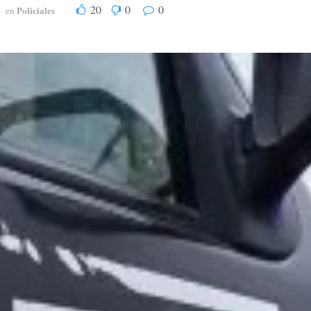
20
0
0
Policiales
en