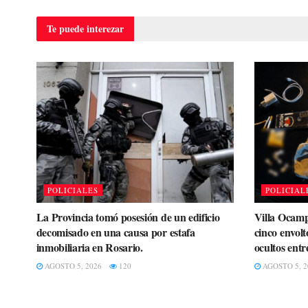
Te puede
interezar
POLICIALES
POLICIAL
La Provincia tomó posesión de un edificio
Villa Ocamp
decomisado en una causa por estafa
cinco envolt
inmobiliaria en Rosario.
ocultos entr
AGOSTO 5, 2026
120
AGOSTO 5, 2