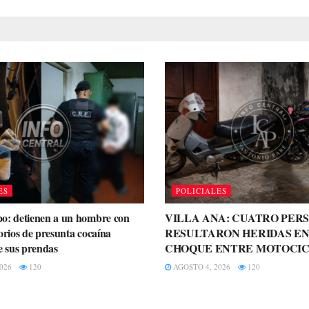
ES
POLICIALES
o: detienen a un hombre con
VILLA ANA: CUATRO PER
orios de presunta cocaína
RESULTARON HERIDAS EN
e sus prendas
CHOQUE ENTRE MOTOCIC
026
120
AGOSTO 4, 2026
120