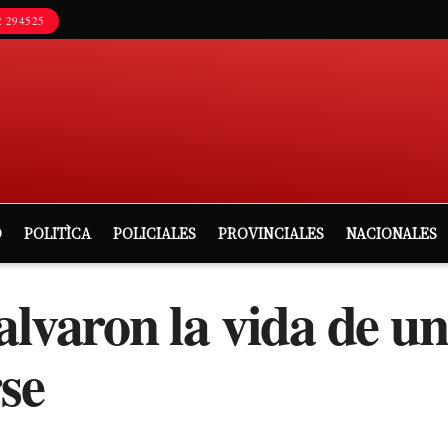
 294525
D
POLITÌCA
POLICIALES
PROVINCIALES
NACIONALES
varon la vida de u
se