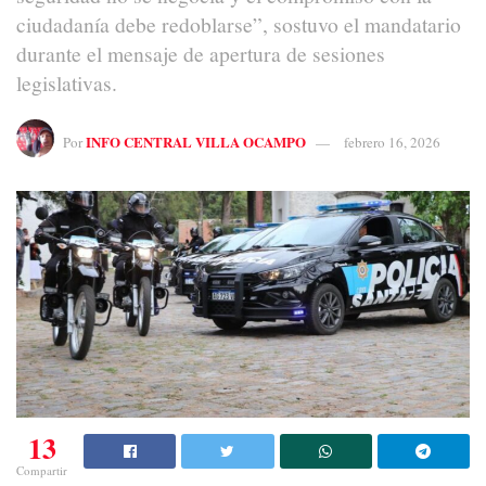
ciudadanía debe redoblarse”, sostuvo el mandatario
durante el mensaje de apertura de sesiones
legislativas.
INFO CENTRAL VILLA OCAMPO
Por
febrero 16, 2026
13
Compartir