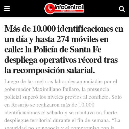
Más de 10.000 identificaciones en
un día y hasta 274 móviles en
calle: la Policía de Santa Fe
despliega operativos récord tras
la recomposición salarial.
Luego de las mejoras laborales anunciadas por el
gobernador Maximiliano Pullaro, la presencia
policial superó los niveles previos al conflicto. Solo
en Rosario se realizaron más de 10.000
identificaciones el sábado y se mantuvo un fuerte
despliegue territorial durante el fin de semana. “La
seguridad no se negocia y el compromiso con la