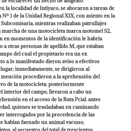
n de esclarecer un hecho de abigeato.
en la localidad de Intiyaco, se abocaron a tareas de
 Nº 1 de la Unidad Regional XIX, con asiento en la
 Subcomisaria, mientras realizaban patrullajes
 la marcha de una motocicleta marca motomel S2,
 en momentos de la identificación le habría
 a otras personas de apellido M, que estaban
mpo del cual el propietario era un ex
to a lo manifestado dieron aviso a efectivos
lugar; inmediatamente, se dirigieron al
n mención procedieron a la aprehensión del
vo de la motocicleta; posteriormente
l interior del campo, llevaron a cabo un
hensión en el acceso de la Ruta Pcial. antes
edad, quienes se trasladaban en caminando
er interrogados por la procedencia de las
te habían faenado un animal vacuno;
os, al secuestro del total de trescientos