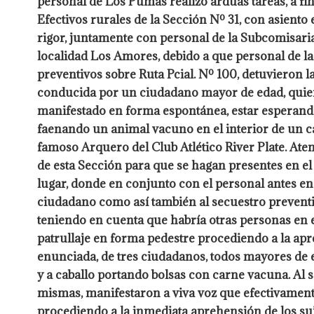
personal de Los Pumas realizó arduas tareas, a fi
Efectivos rurales de la Sección Nº 31, con asiento 
rigor, juntamente con personal de la Subcomisaria
localidad Los Amores, debido a que personal de la
preventivos sobre Ruta Pcial. Nº 100, detuvieron
conducida por un ciudadano mayor de edad, quien
manifestado en forma espontánea, estar esperando
faenando un animal vacuno en el interior de un ca
famoso Arquero del Club Atlético River Plate. Aten
de esta Sección para que se hagan presentes en el 
lugar, donde en conjunto con el personal antes e
ciudadano como así también al secuestro preventi
teniendo en cuenta que habría otras personas en e
patrullaje en forma pedestre procediendo a la apre
enunciada, de tres ciudadanos, todos mayores de 
y a caballo portando bolsas con carne vacuna. Al s
mismas, manifestaron a viva voz que efectivamen
procediendo a la inmediata aprehensión de los sujet