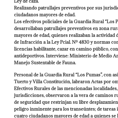
Ley de caza.
Realizando patrullajes preventivos por sus jurisdi
ciudadanos mayores de edad.
Los efectivos policiales de la Guardia Rural “Los 
desarrollaban patrullajes preventivos en zona rura
mayores de edad, quienes realizaban la actividad d
de Infracción a la Ley Pcial. Nº 4830 y normas com
licencias habilitante, cazar en camino público, co
antideportivos. Interviene: Ministerio de Medio 
Manejo Sustentable de Fauna.
Personal de la Guardia Rural “Los Pumas”, con asi
Tuerto y Villa Constitución, labraron Actas por o
Efectivos Rurales de las mencionadas localidades, 
jurisdicciones, observaron a la vera de caminos r
de seguridad que restrinjan su libre desplazamien
peligro inminente para los transeúntes; de tareas 
cuatro ciudadanos mayores de edad a quienes se los