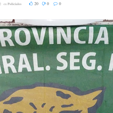
20
0
0
Policiales
2
en