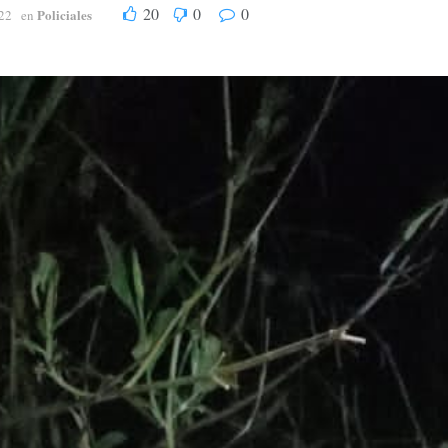
20
0
0
Policiales
22
en