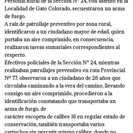
Personal Rural de la Sección N° 24, con asiento en la
Localidad de Gato
Colorado, secuestraron un arma
de fuego.
A raíz de patrullaje preventivo por zona rural,
identificaron a un ciudadano mayor de
edad, quien
portaba un aire comprimido, en consecuencia,
realizaron tareas sumariales
correspondientes al
respecto.
Efectivos policiales de la Sección N° 24, mientras
realizaban patrullajes preventivo
en ruta Provincial
Nº 77, observaron a un ciudadano de 26 años que
circulaba
caminando a la vera del camino, llevando
consigo un aire comprimido,
procedieron a la
identificación constatando que transportaba un
arma de fuego, de
carácter escopeta de calibre 16 en regular estado de
conservación, también
transportaba varios
cartuchos sin percutir mismo calibre, donde no