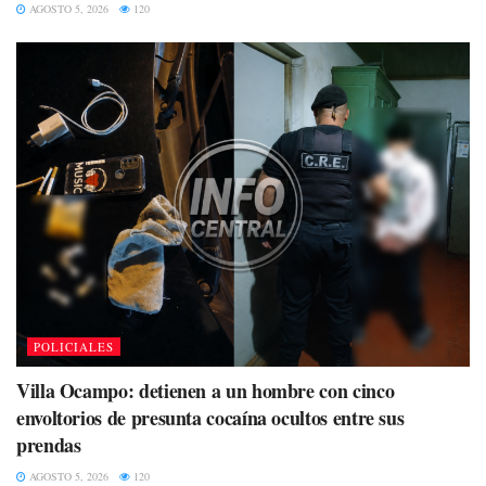
AGOSTO 5, 2026
120
POLICIALES
Villa Ocampo: detienen a un hombre con cinco
envoltorios de presunta cocaína ocultos entre sus
prendas
AGOSTO 5, 2026
120