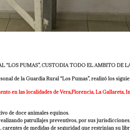
L “LOS PUMAS”, CUSTODIA TODO EL AMBITO DE LA
rsonal de la Guardia Rural “Los
Pumas”, realizó los sigui
ento en las localidades de Vera,
Florencia, La Gallareta, I
tivo de doce animales equinos.
realizando patrullajes preventivos, por
sus jurisdicciones
 , carentes de medidas de seguridad que restrinjan su lib