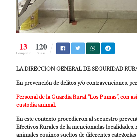
13
120
Compartir
Vistas
LA DIRECCION GENERAL DE SEGURIDAD RURA
En prevención de delitos y/o contravenciones, pe
Personal de la Guardia Rural “Los Pumas”, con asi
custodia
animal.
En este contexto procedieron al secuestro preven
Efectivos Rurales de la mencionadas localidades, 
animales equinos sueltos de
diferentes categorías