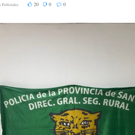
20
0
0
Policiales
n