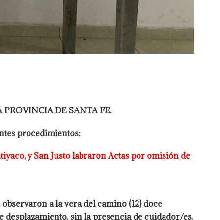
 PROVINCIA DE SANTA FE.
entes procedimientos:
ntiyaco, y San Justo labraron Actas por omisión de
, observaron a la vera del camino (12) doce
re
desplazamiento, sin la presencia de cuidador/es,