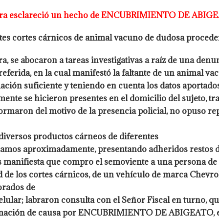
ra esclareció un hecho de
ENCUBRIMIENTO DE ABIGE
tes cortes cárnicos de animal vacuno de dudosa procede
ra, se abocaron a tareas investigativas a
raíz de una denu
eferida, en la cual manifestó la faltante de un animal v
mación
suficiente y teniendo en cuenta los datos aportado
mente se hicieron presentes en el
domicilio del sujeto, t
ormaron del motivo de la presencia policial, no opuso
re
 diversos productos cárneos de diferentes
logramos aproximadamente, presentando
adheridos restos de
 manifiesta que compro el semoviente a una persona de 
d de los cortes cárnicos, de un vehículo de marca Chevrol
lorados de
lular; labraron consulta con el Señor
Fiscal en turno, q
formación de causa por ENCUBRIMIENTO DE ABIGEATO, 