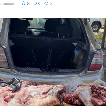
20
0
0
Policiales
n