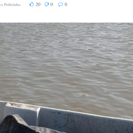
20
0
0
Policiales
en