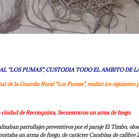
AL “LOS PUMAS”, CUSTODIA TODO EL
AMBITO DE LA
nal de la Guardia Rural “Los
Pumas”, realizó los siguientes 
la ciudad de Reconquista,
Secuestraron un arma de fuego.
alizaban patrullajes
preventivos por el paraje El Timbo, ob
portaba un arma de fuego, de
carácter Carabina de calibre 2