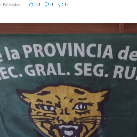
20
0
0
Policiales
n