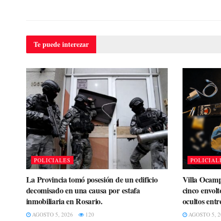
Te puede
interezar
POLICIALES
POLICIAL
La Provincia tomó posesión de un edificio
Villa Ocamp
decomisado en una causa por estafa
cinco envolt
inmobiliaria en Rosario.
ocultos entr
AGOSTO 5, 2026
120
AGOSTO 5, 2