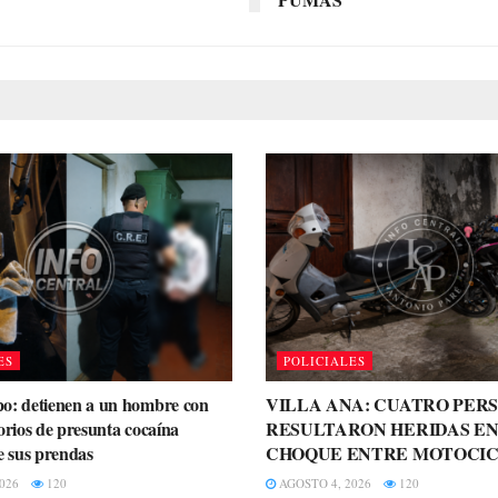
ES
POLICIALES
o: detienen a un hombre con
VILLA ANA: CUATRO PER
orios de presunta cocaína
RESULTARON HERIDAS EN
e sus prendas
CHOQUE ENTRE MOTOCIC
026
120
AGOSTO 4, 2026
120