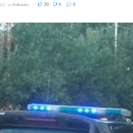
20
0
0
Policiales
022
en