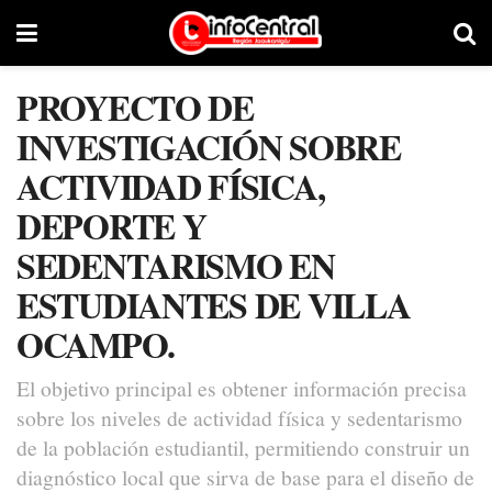
PROYECTO DE
INVESTIGACIÓN SOBRE
ACTIVIDAD FÍSICA,
DEPORTE Y
SEDENTARISMO EN
ESTUDIANTES DE VILLA
OCAMPO.
El objetivo principal es obtener información precisa
sobre los niveles de actividad física y sedentarismo
de la población estudiantil, permitiendo construir un
diagnóstico local que sirva de base para el diseño de