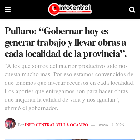
Pullaro: “Gobernar hoy es
generar trabajo y llevar obras a
cada localidad de la provincia”.
“A los que somos del interior productivo todo nos
cuesta mucho más. Por eso estamos convencidos de
que tenemos que invertir recursos en cada localidad.
Los aportes que entregamos son para hacer obras
que mejoran la calidad de vida y nos igualan”,
afirmó el gobernador.
INFO CENTRAL VILLA OCAMPO
Por
mayo 13, 2026