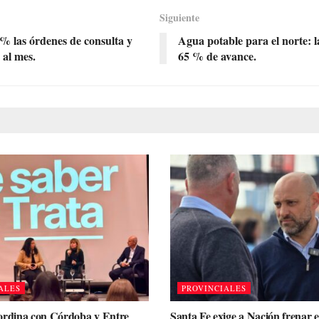
Siguiente
5 % las órdenes de consulta y
Agua potable para el norte: 
 al mes.
65 % de avance.
ALES
PROVINCIALES
ordina con Córdoba y Entre
Santa Fe exige a Nación frenar 