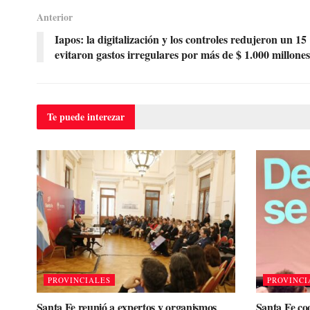
Anterior
Iapos: la digitalización y los controles redujeron un 1
evitaron gastos irregulares por más de $ 1.000 millones
Te puede
interezar
PROVINCIALES
PROVINCI
Santa Fe reunió a expertos y organismos
Santa Fe co