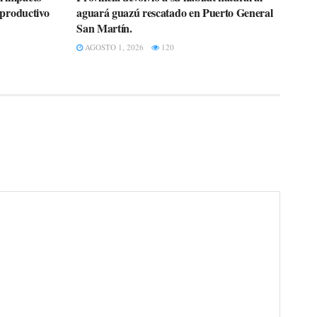
r productivo
aguará guazú rescatado en Puerto General
San Martín.
AGOSTO 1, 2026
120