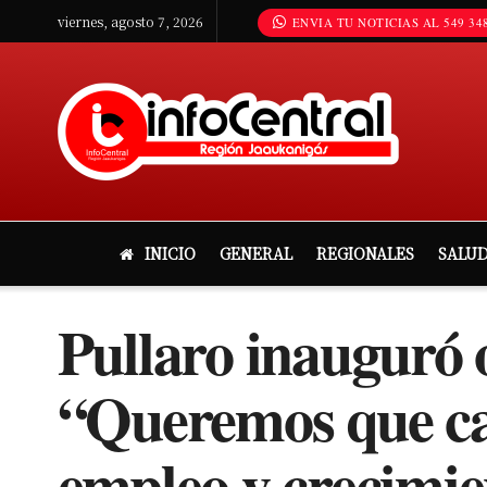
viernes, agosto 7, 2026
ENVIA TU NOTICIAS AL 549 348
INICIO
GENERAL
REGIONALES
SALU
Pullaro inauguró 
“Queremos que cad
empleo y crecimi