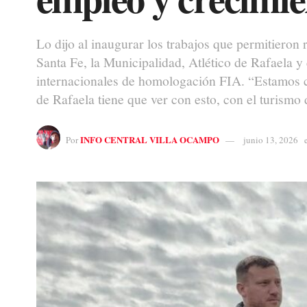
Lo dijo al inaugurar los trabajos que permitieron
Santa Fe, la Municipalidad, Atlético de Rafaela y
internacionales de homologación FIA. “Estamos co
de Rafaela tiene que ver con esto, con el turismo 
INFO CENTRAL VILLA OCAMPO
Por
junio 13, 2026