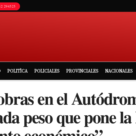
2 294525
D
POLITÌCA
POLICIALES
PROVINCIALES
NACIONALES
obras en el Autódro
a peso que pone la 
ento económico”.