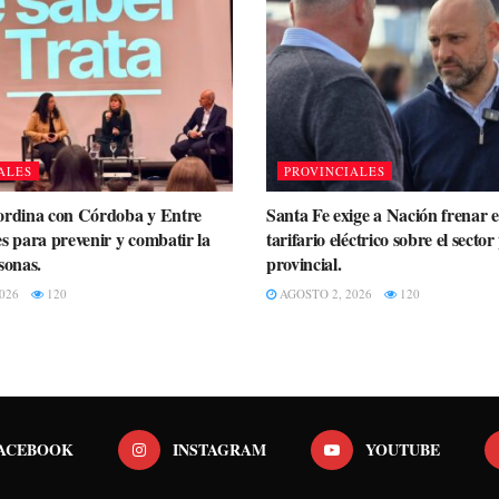
ALES
PROVINCIALES
ordina con Córdoba y Entre
Santa Fe exige a Nación frenar 
s para prevenir y combatir la
tarifario eléctrico sobre el secto
sonas.
provincial.
026
120
AGOSTO 2, 2026
120
ACEBOOK
INSTAGRAM
YOUTUBE