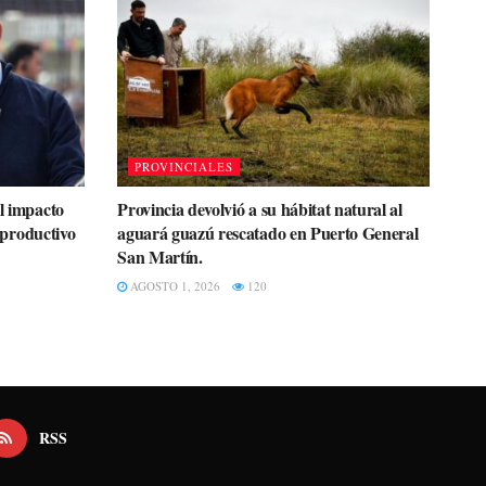
PROVINCIALES
el impacto
Provincia devolvió a su hábitat natural al
r productivo
aguará guazú rescatado en Puerto General
San Martín.
AGOSTO 1, 2026
120
RSS