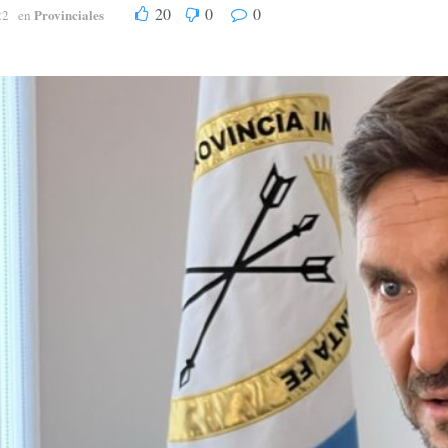
20
0
0
Provinciales
22
en