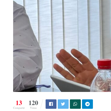
13
120
Compartir
Vistas