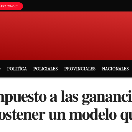
482 294525
D
POLITÌCA
POLICIALES
PROVINCIALES
NACIONALES
mpuesto a las gananc
sostener un modelo q