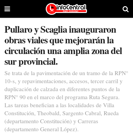
Pullaro y Scaglia inauguraron
obras viales que mejorarán la
circulación una amplia zona del
sur provincial.
Se trata de la pavimentación de un tramo de la RPN°
10-s, y repavimentaciones, accesos, tercer carril y
duplicación de calzada en diferentes puntos de la
RPN° 90 en el marco del programa Ruta Segura.
Las tareas benefician a las localidades de Villa
Constitución, Theobald, Sargento Cabral, Rueda
(departamento Constitución) y Carreras
(departamento General López).