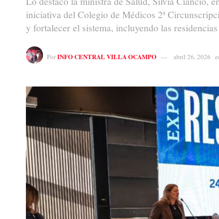
Lo destacó la ministra de Salud, Silvia Ciancio, e
iniciativa del Colegio de Médicos 2ª Circunscripci
y fortalecer el sistema, incluyendo las residencia
INFO CENTRAL VILLA OCAMPO
Por
abril 26, 2026
e