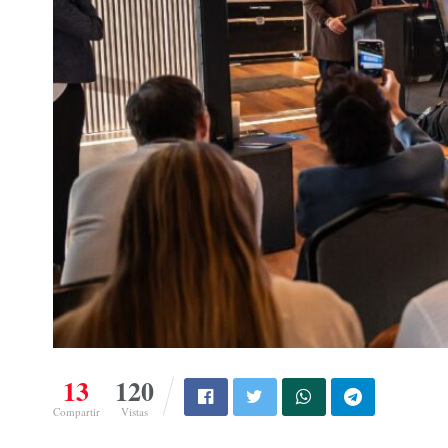
13
120
Compartir
Vistas