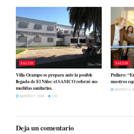
SALUD
SALUD
Villa Ocampo se prepara ante la posible
Pullaro: “E
llegada de El Niño: el SAMCO reforzó sus
nuestros eq
medidas sanitarias.
AGOSTO 4, 2
AGOSTO 5, 2026
120
Deja un comentario