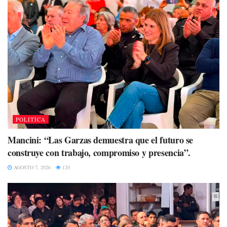
POLITÌCA
Mancini: “Las Garzas demuestra que el futuro se
construye con trabajo, compromiso y presencia”.
AGOSTO 7, 2026
120