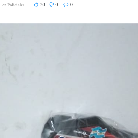
20
0
0
Policiales
en