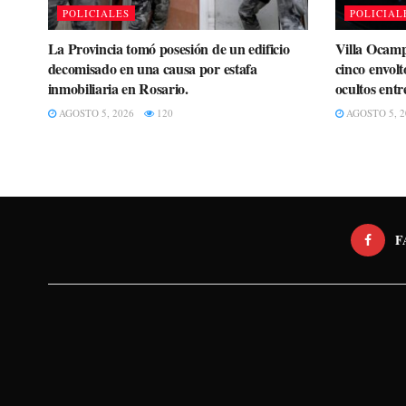
POLICIALES
POLICIAL
La Provincia tomó posesión de un edificio
Villa Ocamp
decomisado en una causa por estafa
cinco envolt
inmobiliaria en Rosario.
ocultos entr
AGOSTO 5, 2026
120
AGOSTO 5, 2
F