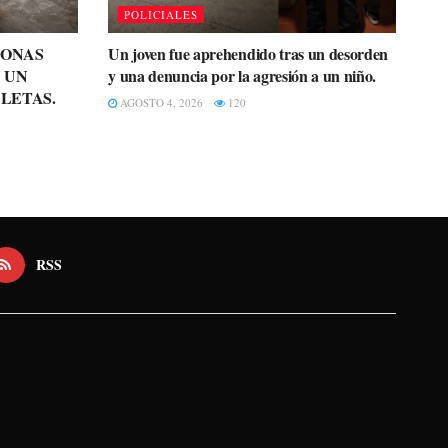
POLICIALES
SONAS
Un joven fue aprehendido tras un desorden
 UN
y una denuncia por la agresión a un niño.
LETAS.
AGOSTO 4, 2026
120
RSS