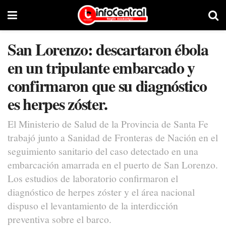
San Lorenzo: descartaron ébola
en un tripulante embarcado y
confirmaron que su diagnóstico
es herpes zóster.
El Ministerio de Salud de la Provincia de Santa Fe
trabajó junto a Sanidad de Fronteras de Nación en el
seguimiento sanitario del caso detectado en una
embarcación amarrada en el puerto de San Lorenzo.
Los estudios de laboratorio confirmaron el
diagnóstico de herpes zóster y el área nacional
dispuso el levantamiento de la interdicción
preventiva sobre el barco.